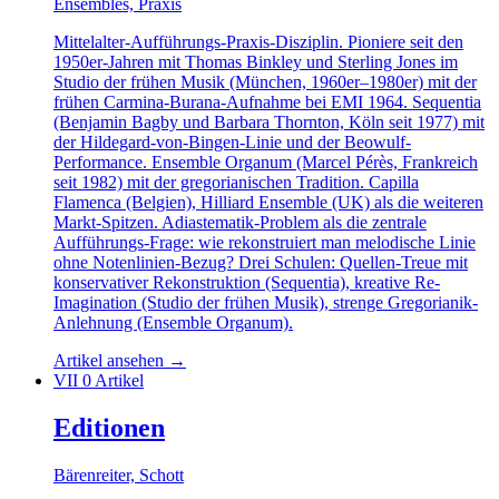
Ensembles, Praxis
Mittelalter-Aufführungs-Praxis-Disziplin. Pioniere seit den
1950er-Jahren mit Thomas Binkley und Sterling Jones im
Studio der frühen Musik (München, 1960er–1980er) mit der
frühen Carmina-Burana-Aufnahme bei EMI 1964. Sequentia
(Benjamin Bagby und Barbara Thornton, Köln seit 1977) mit
der Hildegard-von-Bingen-Linie und der Beowulf-
Performance. Ensemble Organum (Marcel Pérès, Frankreich
seit 1982) mit der gregorianischen Tradition. Capilla
Flamenca (Belgien), Hilliard Ensemble (UK) als die weiteren
Markt-Spitzen. Adiastematik-Problem als die zentrale
Aufführungs-Frage: wie rekonstruiert man melodische Linie
ohne Notenlinien-Bezug? Drei Schulen: Quellen-Treue mit
konservativer Rekonstruktion (Sequentia), kreative Re-
Imagination (Studio der frühen Musik), strenge Gregorianik-
Anlehnung (Ensemble Organum).
Artikel ansehen
→
VII
0 Artikel
Editionen
Bärenreiter, Schott