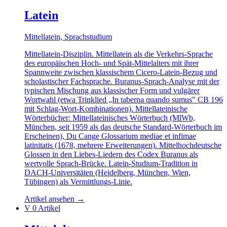
Latein
Mittellatein, Sprachstudium
Mittellatein-Disziplin. Mittellatein als die Verkehrs-Sprache
des europäischen Hoch- und Spät-Mittelalters mit ihrer
Spannweite zwischen klassischem Cicero-Latein-Bezug und
scholastischer Fachsprache. Buranus-Sprach-Analyse mit der
typischen Mischung aus klassischer Form und vulgärer
Wortwahl (etwa Trinklied „In taberna quando sumus" CB 196
mit Schlag-Wort-Kombinationen). Mittellateinische
Wörterbücher: Mittellateinisches Wörterbuch (MlWb,
München, seit 1959 als das deutsche Standard-Wörterbuch im
Erscheinen), Du Cange Glossarium mediae et infimae
latinitatis (1678, mehrere Erweiterungen). Mittelhochdeutsche
Glossen in den Liebes-Liedern des Codex Buranus als
wertvolle Sprach-Brücke. Latein-Studium-Tradition in
DACH-Universitäten (Heidelberg, München, Wien,
Tübingen) als Vermittlungs-Linie.
Artikel ansehen
→
V
0 Artikel