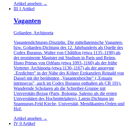
Artikel ansehen
→
III
1 Artikel
Vaganten
Goliarden, Archipoeta
Vagantendichtungs-Disziplin. Die mittellateinische Vaganten-
bzw. Goliarden-Dichtung des 12. Jahrhunderts als Quelle des
Codex Buranus. Walter von Châtillon (etwa 1135–1190) als
der prominente Magister mit Studium in Paris und Reims,
Hugo Primas von Orléans (etwa 1093–1160) als der frühe
Vertreter, Archipoeta (etwa 1130–1167) als der anonyme
„Erzdichter" in der Nähe des Kölner Erzkanzlers Reinald von
Dassel mit der berühmten „Vagantenbeichte" („Estuans
intrinsecus", auch im Codex Buranus enthalten als CB 191).
Wandernde Scholaren als die Schreiber-Gruppe mit
Universitäts-Bezug (Paris, Bologna, Salerno als die ersten
Universitäten des Hochmittelalters). Latein-Dichtung im
Spannungs-Feld Kirche, Universität, Mendikanten-Orden und
Hof.
Artikel ansehen
→
IV
0 Artikel