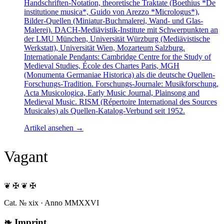
Handschriften-Notation, theoretische Traktate (Boethius *De
institutione musica*, Guido von Arezzo *Micrologus*),
Bilder-Quellen (Miniatur-Buchmalerei, Wand- und Glas-
Malerei). DACH-Mediävistik-Institute mit Schwerpunkten an
der LMU München, Universität Würzburg (Mediävistische
Werkstatt), Universität Wien, Mozarteum Salzburg.
Internationale Pendants: Cambridge Centre for the Study of
Medieval Studies, École des Chartes Paris, MGH
(Monumenta Germaniae Historica) als die deutsche Quellen-
Forschungs-Tradition. Forschungs-Journale: Musikforschung,
Acta Musicologica, Early Music Journal, Plainsong and
Medieval Music. RISM (Répertoire International des Sources
Musicales) als Quellen-Katalog-Verbund seit 1952.
Artikel ansehen
→
Vagant
❦ ✠ ❦ ✠
Cat. № xix · Anno MMXXVI
❧
Imprint