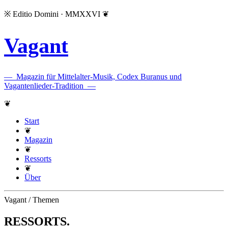
※
Editio Domini · MMXXVI
❦
Vagant
—
Magazin für Mittelalter-Musik, Codex Buranus und
Vagantenlieder-Tradition
—
❦
Start
❦
Magazin
❦
Ressorts
❦
Über
Vagant / Themen
RESSORTS
.