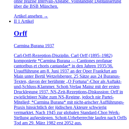
ohne präzise Intervall-Angabe. Vollständige Digitalisierung
über die BSB München.
Artikel ansehen
→
II
1 Artikel
Orff
Carmina Burana 1937
Carl-Orff-Rezeption-Disziplin. Carl Orff (1895–1982)
komponierte *Carmina Burana — Cantiones profanae
cantoribus et choris cantandae* in den Jahren 1935/36.
Uraufführung am 8. Juni 1937 an der Oper Frankfurt am
Main unter Bertil Wetzelsberger. 25 Sätze aus 24 Buranus-
Texten, davon der berühmte „O Fortuna"-Chor als Auftakt-
und-Schluss-Klammer. Schott-Verlag Mainz mit der ersten
Drucklegung 1937. NS-Zeit-Rezeptions-Diskussion: Orff in
zwielichtiger Nähe zum NS-Regime, jedoch nie Partei-
Mitglied; *Carmina Burana* mit nicht-arischer Aufführungs-
Praxis hinsichtlich der jüdischen Akteure schwierig
vermarktet. Nach 1945 zur globalen Standard-Chor-Werk-
Stellung aufgestiegen. Schott-Urheberrechte laufen nach Orffs
Tod am 29. März 1982 erst 2052 aus.