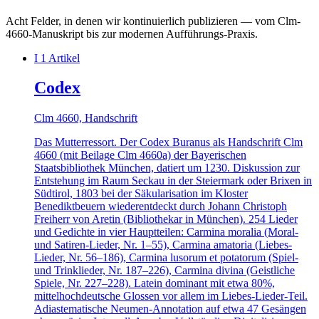
Acht Felder, in denen wir kontinuierlich publizieren — vom Clm-
4660-Manuskript bis zur modernen Aufführungs-Praxis.
I
1 Artikel
Codex
Clm 4660, Handschrift
Das Mutterressort. Der Codex Buranus als Handschrift Clm
4660 (mit Beilage Clm 4660a) der Bayerischen
Staatsbibliothek München, datiert um 1230. Diskussion zur
Entstehung im Raum Seckau in der Steiermark oder Brixen in
Südtirol, 1803 bei der Säkularisation im Kloster
Benediktbeuern wiederentdeckt durch Johann Christoph
Freiherr von Aretin (Bibliothekar in München). 254 Lieder
und Gedichte in vier Hauptteilen: Carmina moralia (Moral-
und Satiren-Lieder, Nr. 1–55), Carmina amatoria (Liebes-
Lieder, Nr. 56–186), Carmina lusorum et potatorum (Spiel-
und Trinklieder, Nr. 187–226), Carmina divina (Geistliche
Spiele, Nr. 227–228). Latein dominant mit etwa 80%,
mittelhochdeutsche Glossen vor allem im Liebes-Lieder-Teil.
Adiastematische Neumen-Annotation auf etwa 47 Gesängen