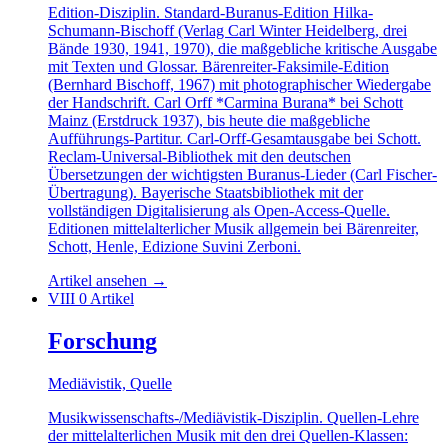
Edition-Disziplin. Standard-Buranus-Edition Hilka-
Schumann-Bischoff (Verlag Carl Winter Heidelberg, drei
Bände 1930, 1941, 1970), die maßgebliche kritische Ausgabe
mit Texten und Glossar. Bärenreiter-Faksimile-Edition
(Bernhard Bischoff, 1967) mit photographischer Wiedergabe
der Handschrift. Carl Orff *Carmina Burana* bei Schott
Mainz (Erstdruck 1937), bis heute die maßgebliche
Aufführungs-Partitur. Carl-Orff-Gesamtausgabe bei Schott.
Reclam-Universal-Bibliothek mit den deutschen
Übersetzungen der wichtigsten Buranus-Lieder (Carl Fischer-
Übertragung). Bayerische Staatsbibliothek mit der
vollständigen Digitalisierung als Open-Access-Quelle.
Editionen mittelalterlicher Musik allgemein bei Bärenreiter,
Schott, Henle, Edizione Suvini Zerboni.
Artikel ansehen
→
VIII
0 Artikel
Forschung
Mediävistik, Quelle
Musikwissenschafts-/Mediävistik-Disziplin. Quellen-Lehre
der mittelalterlichen Musik mit den drei Quellen-Klassen: