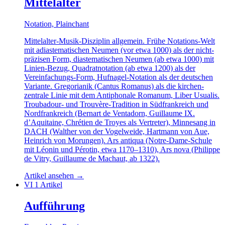
Mittelalter
Notation, Plainchant
Mittelalter-Musik-Disziplin allgemein. Frühe Notations-Welt
mit adiastematischen Neumen (vor etwa 1000) als der nicht-
präzisen Form, diastematischen Neumen (ab etwa 1000) mit
Linien-Bezug, Quadratnotation (ab etwa 1200) als der
Vereinfachungs-Form, Hufnagel-Notation als der deutschen
Variante. Gregorianik (Cantus Romanus) als die kirchen-
zentrale Linie mit dem Antiphonale Romanum, Liber Usualis.
Troubadour- und Trouvère-Tradition in Südfrankreich und
Nordfrankreich (Bernart de Ventadorn, Guillaume IX.
d’Aquitaine, Chrétien de Troyes als Vertreter), Minnesang in
DACH (Walther von der Vogelweide, Hartmann von Aue,
Heinrich von Morungen). Ars antiqua (Notre-Dame-Schule
mit Léonin und Pérotin, etwa 1170–1310), Ars nova (Philippe
de Vitry, Guillaume de Machaut, ab 1322).
Artikel ansehen
→
VI
1 Artikel
Aufführung