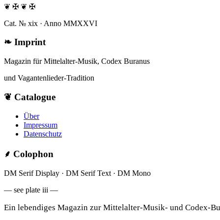
❦ ✠ ❦ ✠
Cat. № xix · Anno MMXXVI
❧
Imprint
Magazin für Mittelalter-Musik, Codex Buranus
und Vagantenlieder-Tradition
❦
Catalogue
Über
Impressum
Datenschutz
⸙
Colophon
DM Serif Display · DM Serif Text · DM Mono
— see plate iii —
Ein lebendiges Magazin zur Mittelalter-Musik- und Codex-Bu