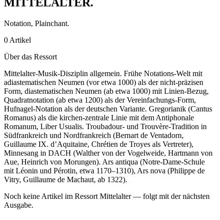
MITTELALTER
.
Notation, Plainchant.
0 Artikel
Über das Ressort
Mittelalter-Musik-Disziplin allgemein. Frühe Notations-Welt mit
adiastematischen Neumen (vor etwa 1000) als der nicht-präzisen
Form, diastematischen Neumen (ab etwa 1000) mit Linien-Bezug,
Quadratnotation (ab etwa 1200) als der Vereinfachungs-Form,
Hufnagel-Notation als der deutschen Variante. Gregorianik (Cantus
Romanus) als die kirchen-zentrale Linie mit dem Antiphonale
Romanum, Liber Usualis. Troubadour- und Trouvère-Tradition in
Südfrankreich und Nordfrankreich (Bernart de Ventadorn,
Guillaume IX. d’Aquitaine, Chrétien de Troyes als Vertreter),
Minnesang in DACH (Walther von der Vogelweide, Hartmann von
Aue, Heinrich von Morungen). Ars antiqua (Notre-Dame-Schule
mit Léonin und Pérotin, etwa 1170–1310), Ars nova (Philippe de
Vitry, Guillaume de Machaut, ab 1322).
Noch keine Artikel im Ressort Mittelalter — folgt mit der nächsten
Ausgabe.