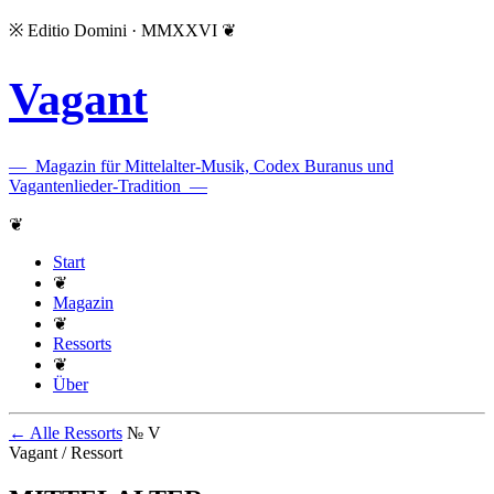
※
Editio Domini · MMXXVI
❦
Vagant
—
Magazin für Mittelalter-Musik, Codex Buranus und
Vagantenlieder-Tradition
—
❦
Start
❦
Magazin
❦
Ressorts
❦
Über
← Alle Ressorts
№ V
Vagant / Ressort