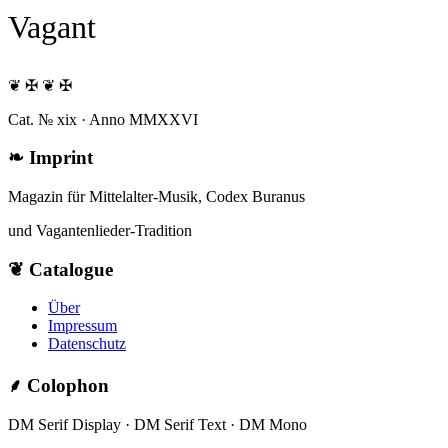
Vagant
❦ ✠ ❦ ✠
Cat. № xix · Anno MMXXVI
❧
Imprint
Magazin für Mittelalter-Musik, Codex Buranus
und Vagantenlieder-Tradition
❦
Catalogue
Über
Impressum
Datenschutz
⸙
Colophon
DM Serif Display · DM Serif Text · DM Mono