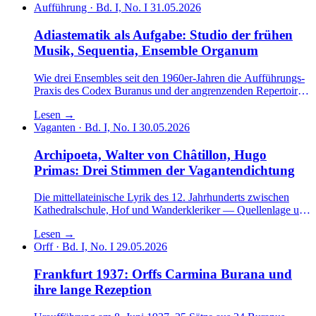
Aufführung · Bd. I, No. I
31.05.2026
Adiastematik als Aufgabe: Studio der frühen
Musik, Sequentia, Ensemble Organum
Wie drei Ensembles seit den 1960er-Jahren die Aufführungs-
Praxis des Codex Buranus und der angrenzenden Repertoires
methodisch geformt haben.
Lesen
→
Vaganten · Bd. I, No. I
30.05.2026
Archipoeta, Walter von Châtillon, Hugo
Primas: Drei Stimmen der Vagantendichtung
Die mittellateinische Lyrik des 12. Jahrhunderts zwischen
Kathedralschule, Hof und Wanderkleriker — Quellenlage und
Autorenprofile.
Lesen
→
Orff · Bd. I, No. I
29.05.2026
Frankfurt 1937: Orffs Carmina Burana und
ihre lange Rezeption