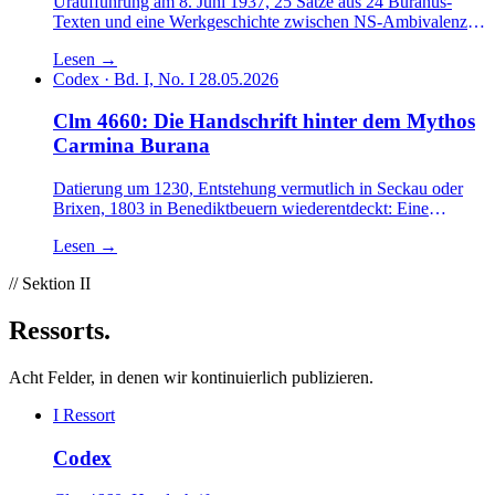
Uraufführung am 8. Juni 1937, 25 Sätze aus 24 Buranus-
Texten und eine Werkgeschichte zwischen NS-Ambivalenz
und globaler Standardisierung.
Lesen
→
Codex · Bd. I, No. I
28.05.2026
Clm 4660: Die Handschrift hinter dem Mythos
Carmina Burana
Datierung um 1230, Entstehung vermutlich in Seckau oder
Brixen, 1803 in Benediktbeuern wiederentdeckt: Eine
philologische Bestandsaufnahme des Codex Buranus.
Lesen
→
// Sektion II
Ressorts
.
Acht Felder, in denen wir kontinuierlich publizieren.
I
Ressort
Codex