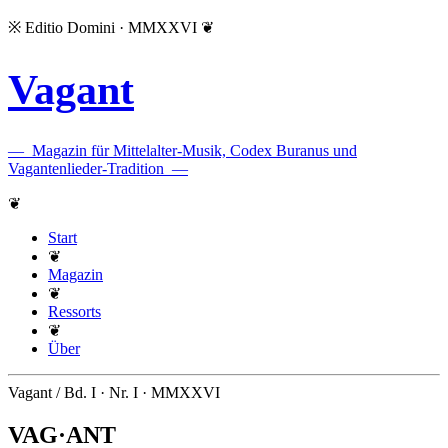
※
Editio Domini · MMXXVI
❦
Vagant
—
Magazin für Mittelalter-Musik, Codex Buranus und
Vagantenlieder-Tradition
—
❦
Start
❦
Magazin
❦
Ressorts
❦
Über
Vagant / Bd. I · Nr. I · MMXXVI
VAG
·
ANT