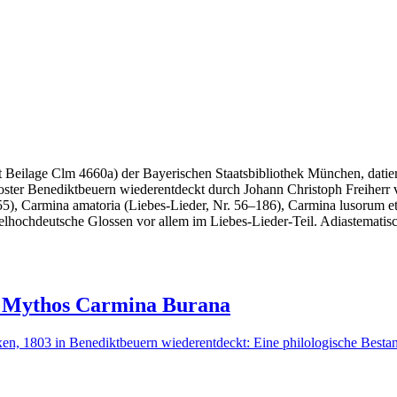
t Beilage Clm 4660a) der Bayerischen Staatsbibliothek München, dati
Kloster Benediktbeuern wiederentdeckt durch Johann Christoph Freiherr
–55), Carmina amatoria (Liebes-Lieder, Nr. 56–186), Carmina lusorum et
ttelhochdeutsche Glossen vor allem im Liebes-Lieder-Teil. Adiastemati
m Mythos Carmina Burana
xen, 1803 in Benediktbeuern wiederentdeckt: Eine philologische Bes