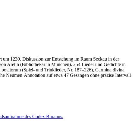
ert um 1230. Diskussion zur Entstehung im Raum Seckau in der
 von Aretin (Bibliothekar in München). 254 Lieder und Gedichte in
 potatorum (Spiel- und Trinklieder, Nr. 187–226), Carmina divina
sche Neumen-Annotation auf etwa 47 Gesängen ohne präzise Intervall-
tandsaufnahme des Codex Buranus.