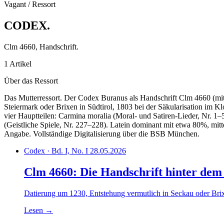
Vagant / Ressort
CODEX
.
Clm 4660, Handschrift.
1 Artikel
Über das Ressort
Das Mutterressort. Der Codex Buranus als Handschrift Clm 4660 (mi
Steiermark oder Brixen in Südtirol, 1803 bei der Säkularisation im 
vier Hauptteilen: Carmina moralia (Moral- und Satiren-Lieder, Nr. 1
(Geistliche Spiele, Nr. 227–228). Latein dominant mit etwa 80%, mi
Angabe. Vollständige Digitalisierung über die BSB München.
Codex · Bd. I, No. I
28.05.2026
Clm 4660: Die Handschrift hinter de
Datierung um 1230, Entstehung vermutlich in Seckau oder Bri
Lesen
→