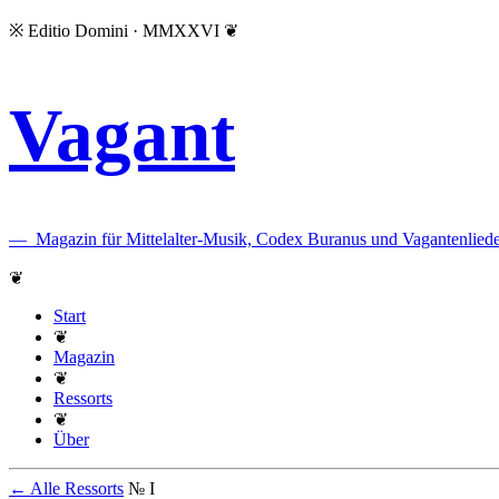
※
Editio Domini · MMXXVI
❦
Vagant
—
Magazin für Mittelalter-Musik, Codex Buranus und Vagantenliede
❦
Start
❦
Magazin
❦
Ressorts
❦
Über
← Alle Ressorts
№ I