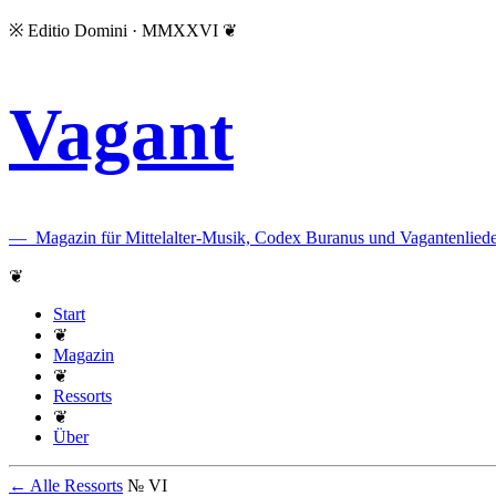
※
Editio Domini · MMXXVI
❦
Vagant
—
Magazin für Mittelalter-Musik, Codex Buranus und Vagantenliede
❦
Start
❦
Magazin
❦
Ressorts
❦
Über
← Alle Ressorts
№ VI