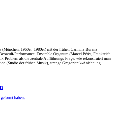
usik (München, 1960er–1980er) mit der frühen Carmina-Burana-
 Beowulf-Performance. Ensemble Organum (Marcel Pérès, Frankreich
tik-Problem als die zentrale Aufführungs-Frage: wie rekonstruiert man
tion (Studio der frühen Musik), strenge Gregorianik-Anlehnung
um
 geformt haben.