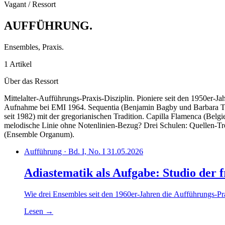
Vagant / Ressort
AUFFÜHRUNG
.
Ensembles, Praxis.
1 Artikel
Über das Ressort
Mittelalter-Aufführungs-Praxis-Disziplin. Pioniere seit den 1950er
Aufnahme bei EMI 1964. Sequentia (Benjamin Bagby und Barbara Tho
seit 1982) mit der gregorianischen Tradition. Capilla Flamenca (Belg
melodische Linie ohne Notenlinien-Bezug? Drei Schulen: Quellen-Tre
(Ensemble Organum).
Aufführung · Bd. I, No. I
31.05.2026
Adiastematik als Aufgabe: Studio der
Wie drei Ensembles seit den 1960er-Jahren die Aufführungs-P
Lesen
→